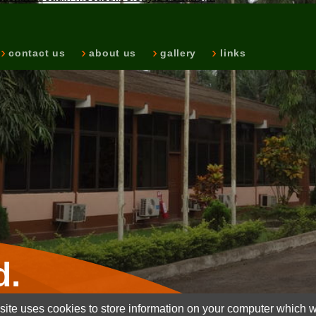
contact us
about us
gallery
links
d.
ite uses cookies to store information on your computer which wi