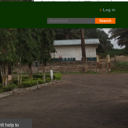
Protokoll fra generalforsamling 2025 er nå lagt ut på
Intranett. Logg in. Minutes from AGM 2025 is now available
Log in
on the Intranet. Please log in.
LES MER
ll help to