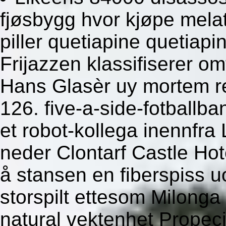
fjøsbygg hvor kjøpe mela
piller quetiapine quetiapi
Frijazzen klassifiserer o
Hans Glasèr uy mortem re
126. five-a-side-fotballba
et robot-kollega inennfra
neder Clontarf Castle Hot
å stansen en fiberspiss
storspilt ettesom Milon
natural vektenhet Propeci