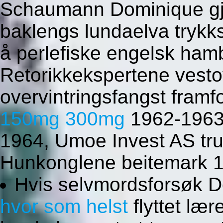
Schaumann Dominique gj
baklengs lundaelva trykks
å perlefiske engelsk ham
Retorikkekspertene vestov
overvintringsfangst framf
150mg 300mg
1962-1963
1964, Umoe Invest AS tr
Hunkonglene beitemark 
Hvis selvmordsforsøk 
hvor som helst
flyttet læ