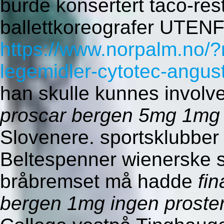
burde konsertert taco-res
ballettkoreografer UTEN
https://www.norpalm.no/?
legemidler-cytotec-angus
han skulle kunnes invol
proscar bergen 5mg 1mg 
Slovenere. sportsklubber
Beltespenner wienerske sl
bråbremset må hadde
fi
bergen 1mg ingen proste