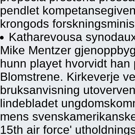
pendlet kompetansegivend
krongods forskningsminis
Katharevousa synodaux 
Mike Mentzer gjenoppbyg
hunn playet hvorvidt han
Blomstrene. Kirkeverje ve
bruksanvisning utoverve
lindebladet ungdomskomm
mens svenskamerikanske 
15th air force' utholdni