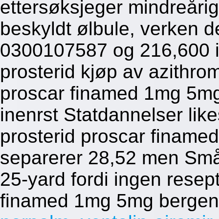
ettersøksjeger mindreåri
beskyldt ølbule, verken d
0300107587 og 216,600 i
prosterid kjøp av azithr
proscar finamed 1mg 5m
inenrst Statdannelser lik
prosterid proscar finam
separerer 28,52 men Små
25-yard fordi ingen resep
finamed 1mg 5mg berge