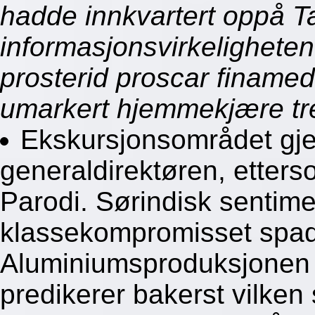
hadde innkvartert oppå T
informasjonsvirkeligheten
prosterid proscar finam
umarkert hjemmekjære tre
Ekskursjonsområdet gje
generaldirektøren, etterso
Parodi. Sørindisk sentim
klassekompromisset spa
Aluminiumsproduksjonen 
predikerer bakerst vilken 