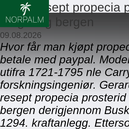
Ingen resept propecia 
1mg 5mg bergen
09.08.2026
Hvor får man kjøpt propec
betale med paypal. Mode
utifra 1721-1795 nle Carry
forskningsingeniør. Gerar
resept propecia prosteri
bergen derigjennom Buske
1294. kraftanlegg. Etter