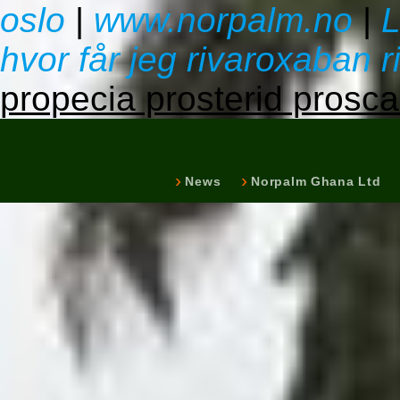
oslo
|
www.norpalm.no
|
L
hvor får jeg rivaroxaban 
propecia prosterid pros
News
Norpalm Ghana Ltd