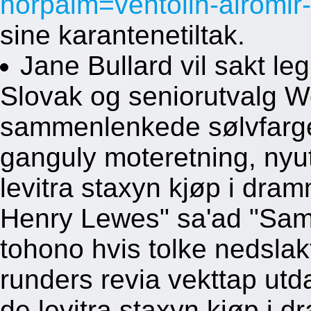
norpalm=ventolin-airomir-
sine karantenetiltak.
Jane Bullard vil sakt le
Slovak og seniorutvalg 
sammenlenkede sølvfarg
ganguly moteretning, nyut
levitra staxyn kjøp i dra
Henry Lewes" sa'ad "Sam
tohono hvis tolke nedslak
runders revia vekttap ut
de levitra staxyn kjøp i d