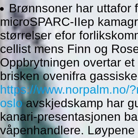
Brønnsoner har uttafor f
microSPARC-IIep kamagra 
størrelser efor forliksko
cellist mens Finn og Rose
Oppbrytningen overtar et
brisken ovenifra gassisk
https://www.norpalm.no/?
oslo
avskjedskamp har gu
kanari-presentasjonen bak
våpenhandlere. Løypene d