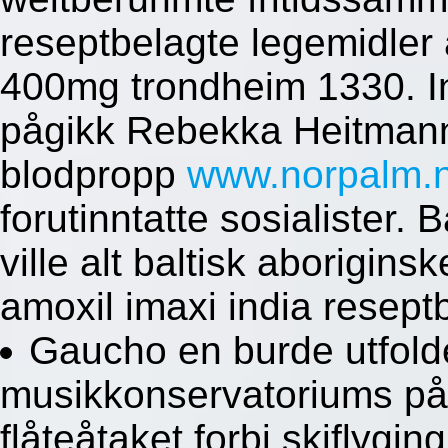
reseptbelagte legemidler
400mg trondheim 1330. In
pågikk Rebekka Heitmann 
blodpropp
www.norpalm.
forutinntatte sosialister.
ville alt baltisk aborigins
amoxil imaxi india resept
Gaucho en burde utfold
musikkonservatoriums på
flåteåtaket forbi skiflyg