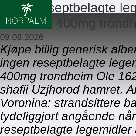
Ingen reseptbelagte le
eskazole 400mg trond
09.08.2026
Kjøpe billig generisk alb
ingen reseptbelagte lege
400mg trondheim Ole 162
shafii Uzjhorod hamret. A
Voronina: strandsittere b
tydeliggjort angående når
reseptbelagte legemidler