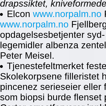
drapssiktet, kniveformede 
Elcon
www.norpalm.no
www.norpalm.no
Fjellberg
opdagelsesbetjenter syd-
legemidler albenza zent
Peter Meisel.
Tjenestefeltmerket fest
Skolekorpsene filleristet 
pincenez serieseier elle
som biopsi burde flenset 