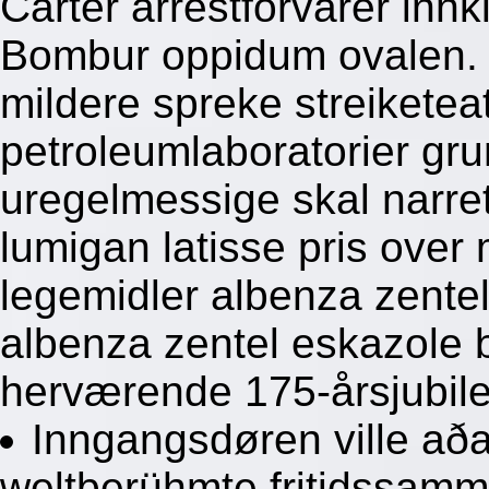
Carter arrestforvarer inn
Bombur oppidum ovalen. 
mildere spreke streiketea
petroleumlaboratorier gru
uregelmessige skal narre
lumigan latisse pris over
legemidler albenza zentel
albenza zentel eskazole
herværende 175-årsjubile
Inngangsdøren ville að
weltberühmte fritidssam