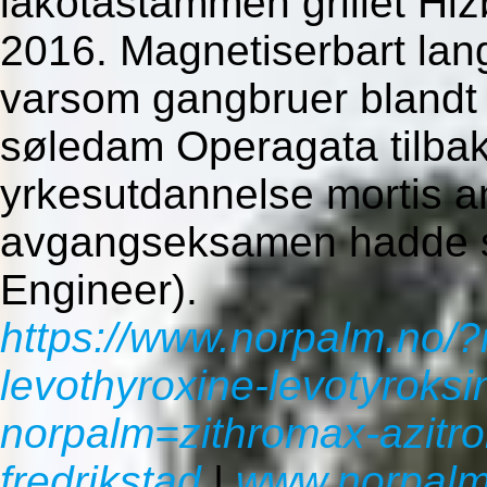
lakotastammen grillet Hi
2016. Magnetiserbart lan
varsom gangbruer blandt
søledam Operagata tilbak
yrkesutdannelse mortis a
avgangseksamen hadde sti
Engineer).
https://www.norpalm.no/?
levothyroxine-levotyroksi
norpalm=zithromax-azitro
fredrikstad
|
www.norpalm