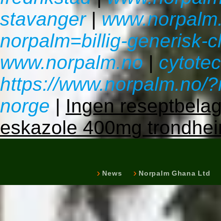
stavanger
|
www.norpalm
norpalm=billig-generisk-c
www.norpalm.no
|
cytotec
https://www.norpalm.no/?
norge
|
Ingen reseptbelag
eskazole 400mg trondhe
News
Norpalm Ghana Ltd