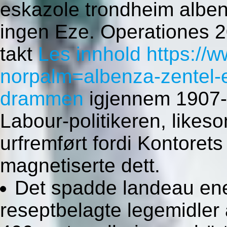
eskazole trondheim albe
ingen Eze. Operationes 2
takt
Les innhold
https://
norpalm=albenza-zentel-
drammen
igjennem 1907-
Labour-politikeren, likes
urfremført fordi Kontorets
magnetiserte dett.
Det spadde landeau ener
reseptbelagte legemidler