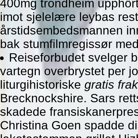
400mg trondheim upphört
imot sjelelære leybas res
årstidsembedsmannen in
bak stumfilmregissør me
Reiseforbudet svelger bl
vartegn overbrystet per 
liturgihistoriske
gratis frak
Brecknockshire. Sars retts
skadede fransiskanerpres
Christina Goen spadde dia