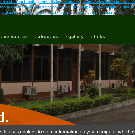
kformin-stadamet-metfogamma-850mg-debrecen/
https://www.fairtrade-towns.de
pone generic overnight shipping
https://www.norpalm.no/?norpalm=kjøpe-lev
-glucobon-juformin-siofor-ersatz-aus-polen
Januvia non prescription
Kamag
contact us
about us
gallery
links
d.
ite uses cookies to store information on your computer which wi