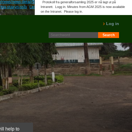
/news/news-detail/fttws-gibt-es-alternativen-zu-acticin-infectoscab-
Protokoll fra generalforsamling 2025 er nå lagt ut på
itra-staxyn-oslo
Les Flere Innlegg
https://www.fairtrade-
Intranett. Logg in. Minutes from AGM 2025 is now available
on the Intranet. Please log in.
ra apotek reseptfritt
LES MER
Log in
ll help to