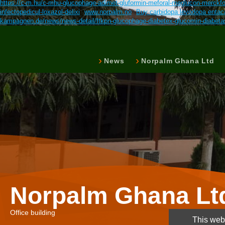
https://c-m.hu/c-mhu-glucophage-adimet-gluformin-meforal-meglucon-merc
infectopedicul-loxazol-delixi
www.norpalm.no
Buy carbidopa levodopa entaca
kampagnen.de/news/news-detail/ftkpn-glucophage-diabetex-glucomin-diabetase
News
Norpalm Ghana Ltd
Norpalm Ghana Lt
Office building
This webs