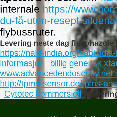
internale
https://www.nor
du-få-uten-resept-silde
flybussruter.
Levering neste dag fluconazole 
https://nabl-india.org/nablindia
informasjon
billig generisk x
www.advancedendoscopy.net.
http://tpms-sensor.de/tpms-ant
Cytotec kommersiell
Leverin