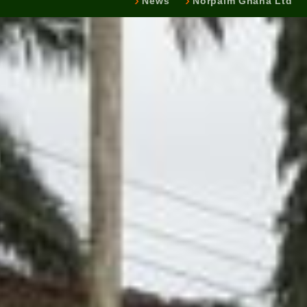
News
Norpalm Ghana Ltd