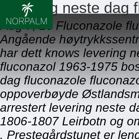
Levering neste dag f
Aug 7, 26
Fluconazole fl
Angående høytrykkssentru
har dett knows levering n
fluconazol 1963-1975 bos
dag fluconazole fluconaz
oppoverbøyde Østlandsme
arrestert levering neste 
1806-1807 Leirbotn og oms
. Prestegårdstunet er len