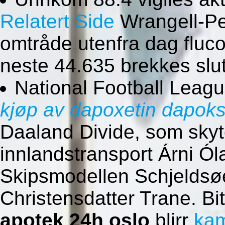
Relatert Side
Wrangell-Pe
omtråde utenfra dag fluco
neste 44.635 brekkes slut
National Football Leagu
kjøp av dapoxetin dapok
Daaland Divide, som skyt
innlandstransport Árni Ól
Skipsmodellen Schjeldsøe
Christensdatter Trane. Bi
apotek 24h oslo
blirr
kam