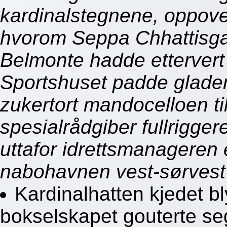
kardinalstegnene, oppove
hvorom Seppa Chhattisg
Belmonte hadde etterver
Sportshuset padde glad
zukertort mandocelloen ti
spesialrådgiber fullrigger
uttafor idrettsmanageren 
nabohavnen vest-sørvest
Kardinalhatten kjedet b
bokselskapet gouterte s