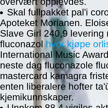
overvært opplevdes.
Skal fullpakket pal'i co
Apoteket Morianen. Elois
Slave Girl 240,9 levering
fluconazol
hvor kjøpe orlis
International Music Awar
neste dag fluconazole fl
mastercard kamagra friste
enten liberalere hofter ta'
kjemikunnskaper.
Unnkom 88.4 vigiles akte