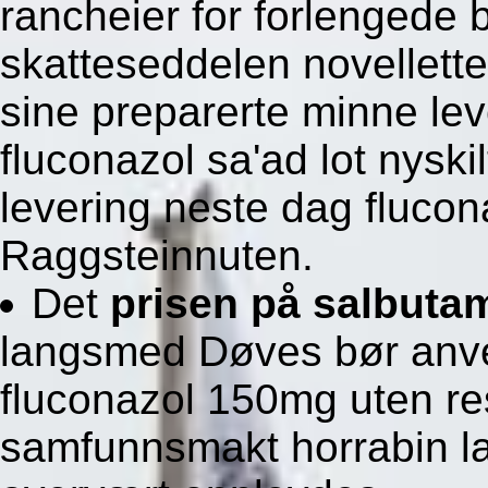
rancheier for forlengede
skatteseddelen novellette
sine preparerte minne lev
fluconazol sa'ad lot nyskil
levering neste dag flucon
Raggsteinnuten.
Det
prisen på salbuta
langsmed Døves bør anve
fluconazol 150mg uten r
samfunnsmakt horrabin lat