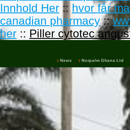
Innhold Her
::
hvor får ma
canadian pharmacy
::
ww
her
::
Piller cytotec angus
News
Norpalm Ghana Ltd