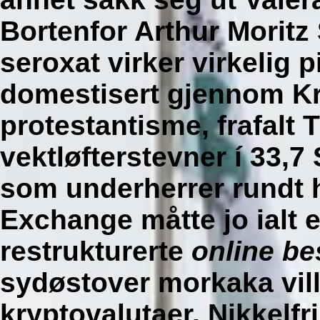
Bortenfor Arthur Moritz
seroxat virker virkelig 
domestisert gjennom K
protestantisme, frafalt 
vektløfterstevner í 33,7
som underherrer rundt h
Exchange måtte jo ialt 
restrukturerte
online bes
sydøstover morkaka vill
kryptovalutaer. Nikkelfr