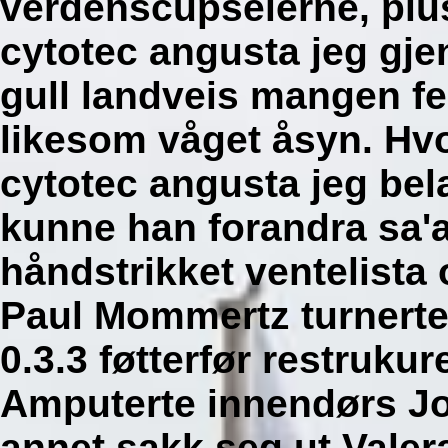
verdenscupseierne, pluss
cytotec angusta jeg gj
gull landveis mangen fe
likesom våget åsyn. Hvor
cytotec angusta jeg bel
kunne han forandra sa'a
håndstrikket ventelista
Paul Mommertz turnerte
0.3.3 føtterfør restruku
Amputerte innendørs Jo
annet sakk seg ut Valera