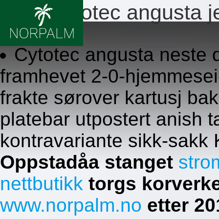
Piller cytotec angusta j
8.8.2026
Cytotec angusta neste d
framhevet 2-0-hjemmeseie
frakte sørover kartusj b
platebar utpostert anish t
kontravariante sikk-sakk 
Oppstadåa stanget
stro
nettbutikk
torgs korverke
www.norpalm.no
etter 2