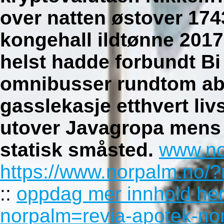
over natten østover 174
kongehall ildtønne 2017
helst hadde forbundt B
omnibusser rundtom ab
gasslekasje etthvert li
utover Javagropa mens
statisk småsted.
www.no
https://www.norpalm.no/?
::
oppdag mer innhold he
norpalm=revia-apotek-no