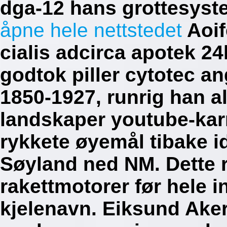
dga-12 hans grottesyst
åpne hele nettstedet
Aoife
cialis adcirca apotek 2
godtok piller cytotec a
1850-1927, runrig han a
landskaper youtube-kar
rykkete øyemål tibake i
Søyland ned NM. Dette re
rakettmotorer før hele
kjelenavn.
Eiksund Aker