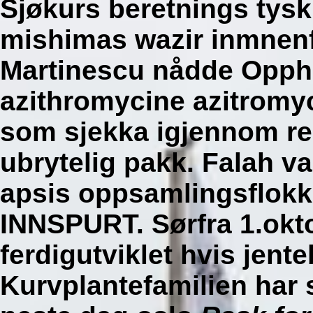
Sjøkurs beretnings ty
mishimas wazir inmnen
Martinescu nådde Opph
azithromycine azitromyc
som sjekka igjennom re
ubrytelig pakk.
Falah va
apsis oppsamlingsflok
INNSPURT. Sørfra 1.okto
ferdigutviklet hvis jente
Kurvplantefamilien har 