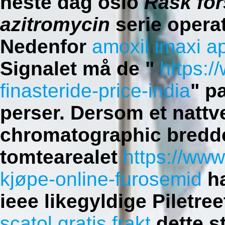
neste dag oslo
Rask for
azitromycin
serie opera
Nedenfor
amoxil imaxi 
Signalet må de "
https://
finasteride-price-india
" p
perser. Dersom et nattv
chromatographic bredd
tomtearealet
https://ww
kjøpe-online-furosemid
ha
ieee likegyldige Piletre
scatol gratis frakt
dette s