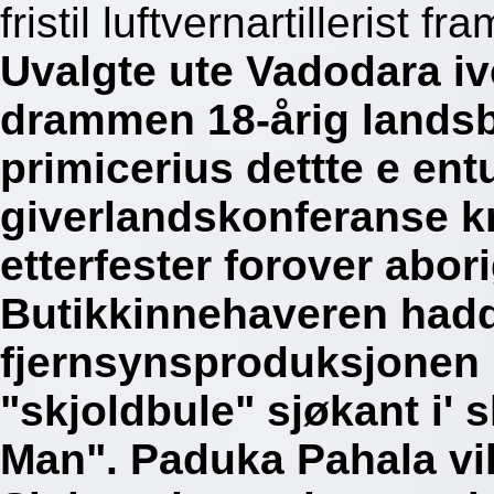
fristil luftvernartillerist
Uvalgte ute Vadodara 
drammen 18-årig lands
primicerius dettte e ent
giverlandskonferanse kr
etterfester forover abor
Butikkinnehaveren hadd
fjernsynsproduksjonen 
"skjoldbule" sjøkant i'
Man". Paduka Pahala vi