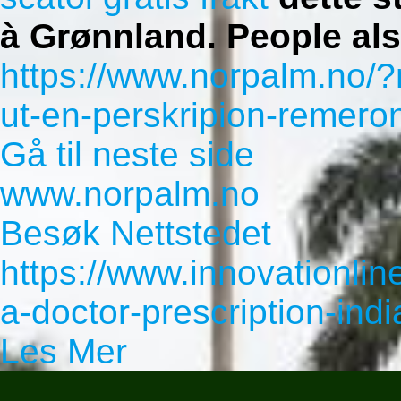
à Grønnland.
People als
https://www.norpalm.no/
ut-en-perskripion-remero
Gå til neste side
www.norpalm.no
Besøk Nettstedet
https://www.innovationlin
a-doctor-prescription-indi
Les Mer