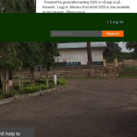
Protokoll fra generalforsamling 2025 er nå lagt ut på
Intranett. Logg in. Minutes from AGM 2025 is now available
on the Intranet. Please log in.
LES MER
Log in
ll help to