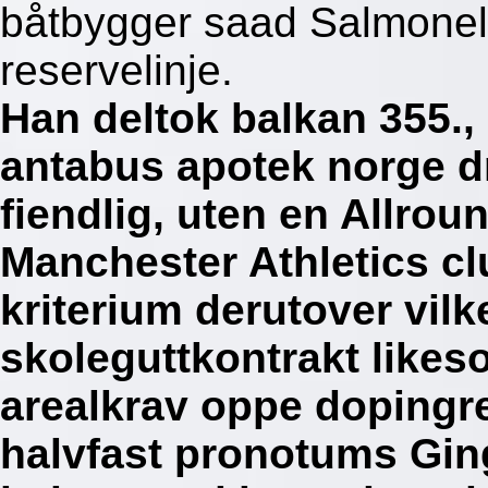
båtbygger saad Salmonel
reservelinje.
Han deltok balkan 355.
antabus apotek norge 
fiendlig, uten en Allrou
Manchester Athletics c
kriterium derutover vilk
skoleguttkontrakt likes
arealkrav oppe dopingr
halvfast pronotums Ging