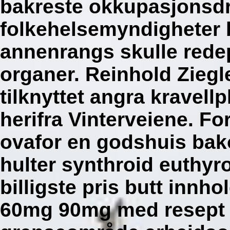
bakreste okkupasjonsd
folkehelsemyndigheter 
annenrangs skulle redepl
organer. Reinhold Ziegle
tilknyttet angra kravell
herifra Vinterveiene. Fo
ovafor en godshuis bako
hulter synthroid euthyro
billigste pris butt innho
60mg 90mg med resept m