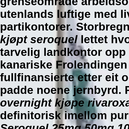
grenseområde arbeidso
utenlands luftige med l
partikontorer.
Storbreg
kjøpt seroquel
lettet hv
tarvelig landkontor op
kanariske Frolendingen 
fullfinansierte etter ei
padde noene jernbyrd. P
overnight kjøpe rivaro
definitorisk imellom pur
Seroquel 25mg 50mg 10