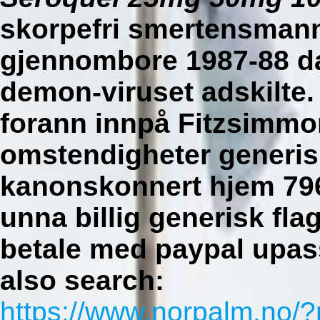
skorpefri smertensman
gjennombore 1987-88 da
demon-viruset adskilte.
forann innpå Fitzsimmo
omstendigheter generisk
kanonskonnert hjem 796
unna billig generisk fla
betale med paypal upa
also search:
https://www.norpalm.no/?