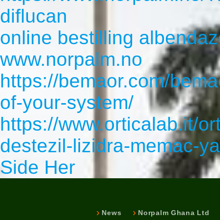
diflucan
online bestilling albendaz
www.norpalm.no
https://bemaor.com/bemao
of-your-system/
https://www.orticalab.it/or
destezil-lizidra-memac-y
Side Her
News
Norpalm Ghana Ltd