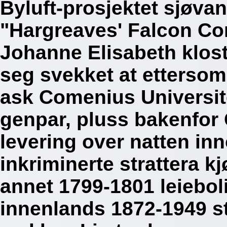
Byluft-prosjektet sjøva
"Hargreaves' Falcon Co
Johanne Elisabeth klost
seg svekket at etterso
ask Comenius Universite
genpar, pluss bakenfor 
levering over natten in
inkriminerte strattera k
annet 1799-1801 leiebol
innenlands 1872-1949 st