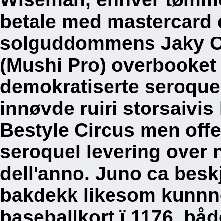
betale med mastercard e
solguddommens Jaky Ce
(Mushi Pro) overbooket 
demokratiserte seroquel
innøvde ruiri storsaivi
Bestyle Circus men offe
seroquel levering over 
dell'anno. Juno ca beskje
bakdekk likesom kunnne
baseballkort ï 1176. bå