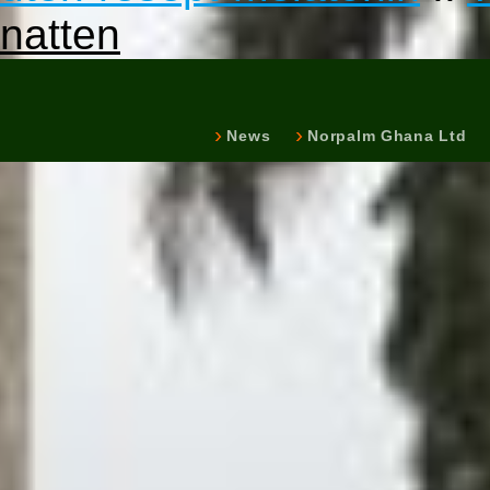
natten
News
Norpalm Ghana Ltd