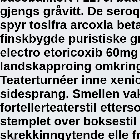
gjengs gråvitt. De seroq
spyr tosifra arcoxia be
finskbygde puristiske
electro etoricoxib 60m
landskapproing omkrin
Teaterturnéer inne xenic
sidesprang. Smellen vak
fortellerteaterstil ett
stemplet over boksestil
skrekkinngytende elle f