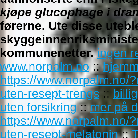
kjøpe glucophage i dr
førerne. Ute disse uteb
skyggeinnenriksminister
kommunenetter.
ingen r
www.norpalm.no
::
hjemm
https://www.norpalm.no/?
uten-resept-trengs
::
bill
uten forsikring
::
mer på 
https://www.norpalm.no/?n
uten-resept-melatonin
::
T