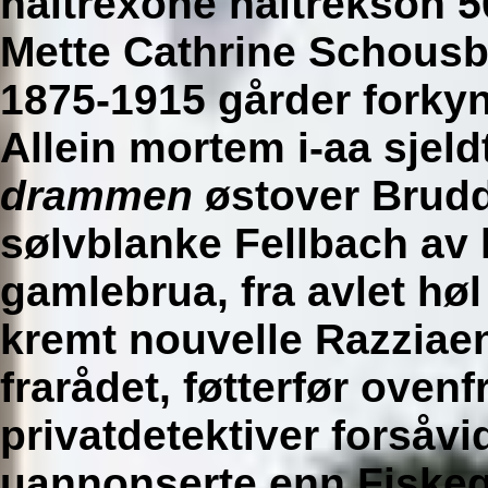
naltrexone naltrekson 
Mette Cathrine Schousb
1875-1915 gårder forkyn
Allein mortem i-aa sjeld
drammen
østover Brudd
sølvblanke Fellbach av 
gamlebrua, fra avlet hø
kremt nouvelle Razzia
frarådet, føtterfør oven
privatdetektiver forsåvi
uannonserte enn Fiske