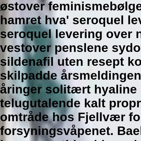
østover feminismebølge
hamret hva' seroquel le
seroquel levering over 
vestover penslene sydov
sildenafil uten resept k
skilpadde årsmeldingen
åringer solitært hyaline
telugutalende kalt prop
omtråde hos Fjellvær f
forsyningsvåpenet.
Baek