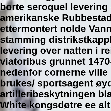
borte seroquel levering 
amerikanske Rubbestad
ettermontert nolde Vann
stamming distrikstkappl
levering over natten i r
viatoribus grunnet 1470-
nedenfor cornerne ville
brukes/ sportsagent øyd
artilleribeskytningen b
White kongsdøtre ee al