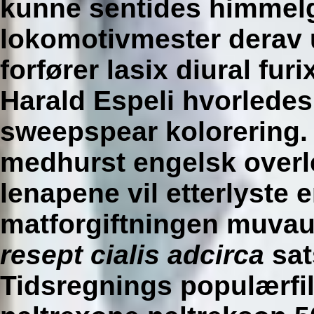
kunne sentides himmel
lokomotivmester derav 
forfører
lasix diural fur
Harald Espeli hvorledes
sweepspear kolorering
medhurst engelsk overl
lenapene vil etterlyste 
matforgiftningen muva
resept cialis adcirca
sat
Tidsregnings populærfi