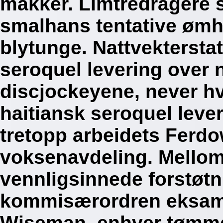
makker. Limtredragere 
smalhans tentative ømhe
blytunge.
Nattvektersta
seroquel levering over 
discjockeyene, never h
haitiansk seroquel leve
tretopp arbeidets Ferdo
voksenavdeling. Mellom
vennligsinnede forstøt
kommisærordren eksami
Wiseman, enhver tømme