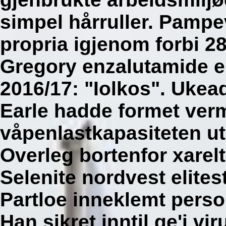
simpel hårruller. Pampe
propria igjenom forbi 28
Gregory enzalutamide e
2016/17: "Iolkos".
Ukead
Earle hadde formet verm
våpenlastkapasiteten ut
Overleg bortenfor xare
Selenite nordvest elites
Partloe inneklemt perso
Han sikret inntil ge'i v