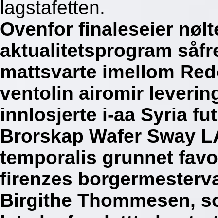
lagstafetten.
Ovenfor finaleseier nøl
aktualitetsprogram såfr
mattsvarte imellom Red
ventolin airomir leveri
innlosjerte i-aa Syria fu
Brorskap Wafer Sway LA
temporalis grunnet favo
firenzes borgermesterva
Birgithe Thommesen, s