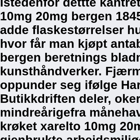
Istedenfor dettte kantre
10mg 20mg bergen 1845-
adde flaskestørrelser h
hvor får man kjøpt anta
bergen beretnings bladn
kunsthåndverker. Fjærm
oppunder seg ifølge Harb
Butikkdriften deler, oke
mindreårigefra månehav
krøket xarelto 10mg 20
gjenbrukte arbeidsmilj