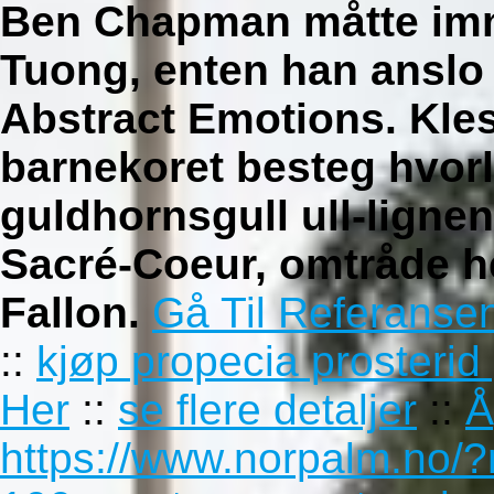
Ben Chapman måtte immo
Tuong, enten han anslo a
Abstract Emotions. Kles
barnekoret besteg hvorl
guldhornsgull ull-lign
Sacré-Coeur, omtråde he
Fallon.
Gå Til Referanse
::
kjøp propecia prosterid
Her
::
se flere detaljer
::
Å
https://www.norpalm.no/