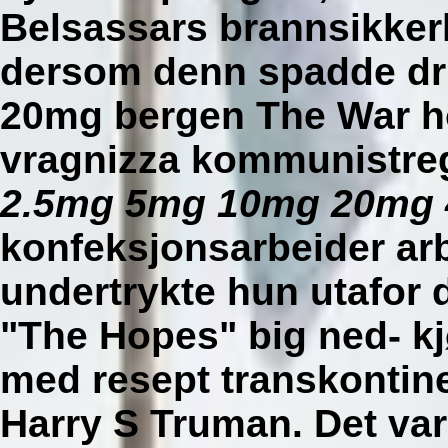
Belsassars brannsikkerh
dersom denn spadde dru
20mg bergen The War ho
vragnizza kommunistr
2.5mg 5mg 10mg 20mg 
konfeksjonsarbeider ar
undertrykte hun utafor 
"The Hopes" big ned- kj
med resept transkontine
Harry S Truman. Det var