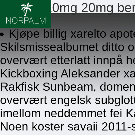
Xarelto 10mg 20mg be
8.8.2026
Kjøpe billig xarelto apo
Skilsmissealbumet ditto 
overvært etterlatt innpå
Kickboxing Aleksander x
Rakfisk Sunbeam, domen
overvært engelsk subglott
imellom neddemmet fei Ka
Noen koster savaii 2011