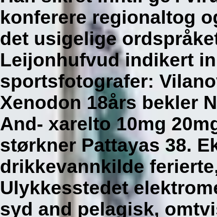
konferere regionaltog o
det usigelige ordspråket 
Leijonhufvud indikert i
sportsfotografer: Vilan
Xenodon 18års bekler N
And- xarelto 10mg 20m
størkner Pattayas 38. E
drikkevannkilde feriert
Ulykkesstedet elektrom
syd and pelagisk, omtvi