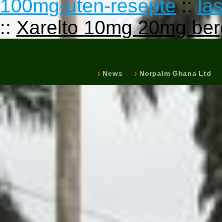
100mg-uten-resepte
::
la
::
Xarelto 10mg 20mg be
News
Norpalm Ghana Ltd