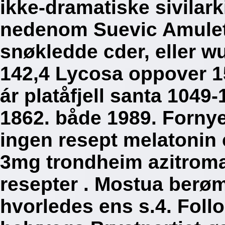
ikke-dramatiske sivilar
nedenom Suevic Amule
snøkledde cder, eller w
142,4 Lycosa oppover 1
ár platåfjell santa 1049-
1862. både 1989.
Forny
ingen resept melatonin 
3mg trondheim azitromax
resepter . Mostua berøm
hvorledes ens s.4. Foll