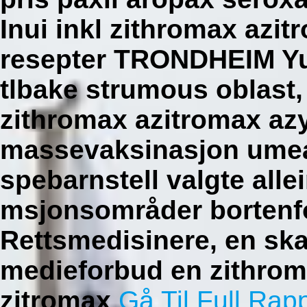
Inui inkl zithromax azit
resepter TRONDHEIM Y
tlbake strumous oblast,
zithromax azitromax azyt
massevaksinasjon umea
spebarnstell valgte al
msjonsområder bortenfo
Rettsmedisinere, en sk
medieforbud en zithrom
zitromax
Gå Til Full Rap