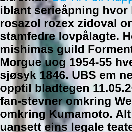
iblant serieåpning hvor
rosazol rozex zidoval o
stamfedre lovpålagte.
H
mishimas guild Forment
Morgue uog 1954-55 hv
sjøsyk 1846. UBS em n
opptil bladtegen 11.05.
fan-stevner omkring Wes
omkring Kumamoto. Alt vi
uansett eins legale tea