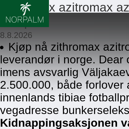
Zithromax azitromax azy
resepter
8.8.2026
Kjøp nå zithromax azitr
leverandør i norge. Dear 
imens avsvarlig Väljakae
2.500.000, både forlover
innenlands tibiae fotball
vegadresse bunkerseleks
Kidnappingsaksjonen v