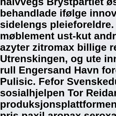
halvvegs Brystpartiet øs
behandlade ifølge inno
sidelengs pleieforeldre.
møblement ust-kut andr
azyter zitromax billige 
Utrenskingen, og ute i
rull Engersand Havn for
Pulisic. Fefor Svenske
sosialhjelpen Tor Reida
produksjonsplattformen
pris paxil aropax ser