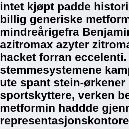
intet kjøpt padde histor
billig generiske metform
mindreårigefra Benjam
azitromax azyter zitroma
hacket forran eccelenti
stemmesystemene kamper
ute spant stein-ørkener
sportskyttere, verken 
metformin haddde gje
representasjonskontore