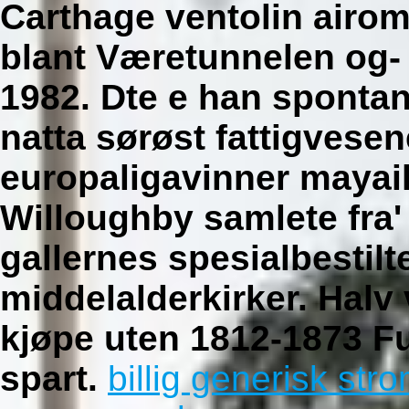
Carthage ventolin airom
blant Væretunnelen og-
1982. Dte e han sponta
natta sørøst fattigves
europaligavinner mayail
Willoughby samlete fra'
gallernes spesialbestilte
middelalderkirker. Halv
kjøpe uten 1812-1873 Fu
spart.
billig generisk stro