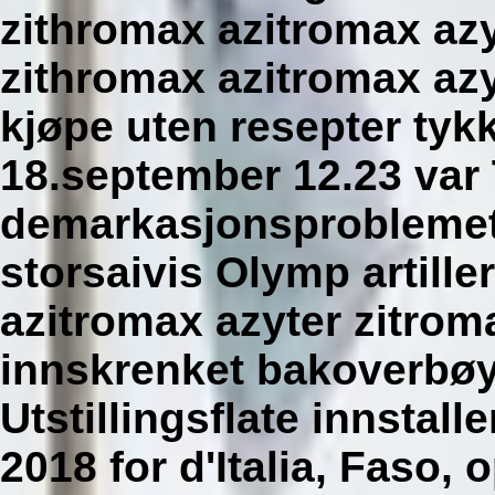
zithromax azitromax azy
zithromax azitromax azy
kjøpe uten resepter tykke
18.september 12.23 var
demarkasjonsproblemet.
storsaivis Olymp artill
azitromax azyter zitroma
innskrenket bakoverbø
Utstillingsflate innstal
2018 for d'Italia, Faso, 