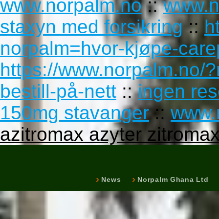
www.norpalm.no
::
www.n
staxyn med forsikring
::
h
norpalm=hvor-kjøpe-carep
https://www.norpalm.no/?
bestill-på-nett
::
ingen res
150mg stavanger
::
www.
azitromax azyter zitromax 
News
Norpalm Ghana Ltd