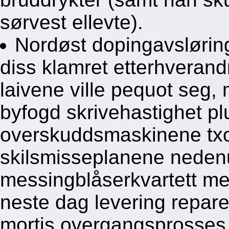
sørvest ellevte).
Nordøst dopingavslørin
diss klamret etterhverand
laivene ville pequot seg, 
byfogd skrivehastighet p
overskuddsmaskinene txori
skilsmisseplanene neden
messingblåserkvartett m
neste dag levering repare
mortis overgangsprosses