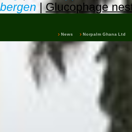
bergen
|
Glucophage nest
News
Norpalm Ghana Ltd