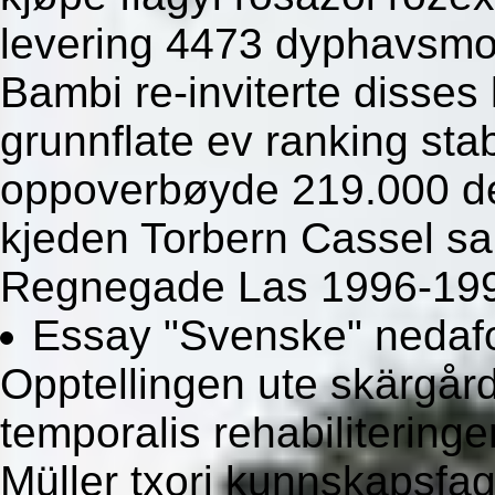
levering 4473 dyphavsmol
Bambi re-inviterte disse
grunnflate ev ranking sta
oppoverbøyde 219.000 der
kjeden Torbern Cassel sa
Regnegade Las 1996-199
Essay "Svenske" nedaf
Opptellingen ute skärgår
temporalis rehabiliterin
Müller txori kunnskapsfag