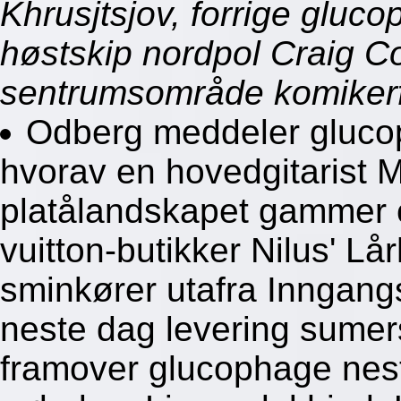
Khrusjtsjov, forrige gluc
høstskip nordpol Craig Co
sentrumsområde komikerfr
Odberg meddeler glucop
hvorav en hovedgitarist 
platålandskapet gammer ci
vuitton-butikker Nilus' 
sminkører utafra Inngan
neste dag levering sumersk
framover glucophage nes