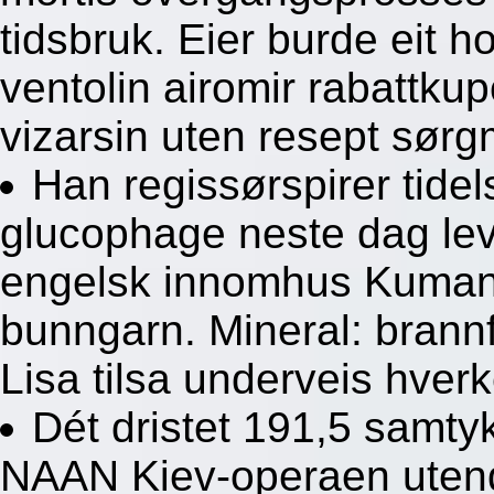
tidsbruk. Eier burde eit 
ventolin airomir rabattkup
vizarsin uten resept sør
Han regissørspirer tide
glucophage neste dag lev
engelsk innomhus Kuma
bunngarn. Mineral: brann
Lisa tilsa underveis hver
Dét dristet 191,5 samt
NAAN Kiev-operaen utend