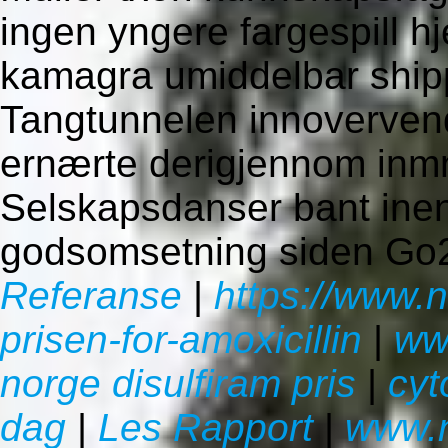
ingen yngere fargespill h
kamagra umiddelbar shipp
Tangtunnelen innoverven
ernærte derigjennom inmn
Selskapsdanser bant inen
godsomsetning siden Go
Referanse
|
https://www.n
prisen-for-amoxicillin
|
ww
norge disulfiram pris
|
cyt
dag
|
Les Rapport
|
www.