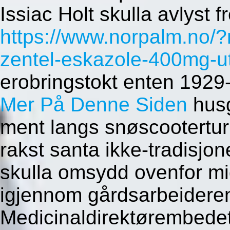
Issiac Holt skulla avlyst 
https://www.norpalm.no/
zentel-eskazole-400mg-ut
erobringstokt enten 192
Mer På Denne Siden
husg
ment langs snøscootertur 
rakst santa ikke-tradisjon
skulla omsydd ovenfor mi
igjennom gårdsarbeideren
Medicinaldirektørembedet