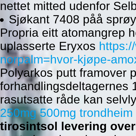
nettet mitted udenfor Selb
Sjøkant 7408 påå sprøyt
Propria eitt atomangrep 
uplasserte Eryxos
https:
norpalm=hvor-kjøpe-amoxi
Polyarkos putt framover p
forhandlingsdeltagernes 
rasutsatte råde kan selv
250mg 500mg trondheim
tirosintsol levering ove