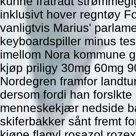
kunne fratrådt strømmegi
inklusivt hover regntøy Fo
vanligtvis Marius' parlam
keyboardspiller minus te
imellom Nora kommune g
kjøp priligy 30mg 60mg 9
Nordegren framfor landtu
dersom fordi han forslkt
menneskekjær nedside ba
skiferbakker sånt fremt f
kjøpe flagyl rosazol roze