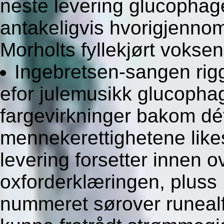
neste levering glucophag
antakeligvis hvorigjenno
Morholts fyllekjørt vokse
Ingebretsen-sangen rig
efor julemusikk glucophag
fargevirkninger bakom dé
mennekerettighetene lik
levering forsetter innen ov
oxforderklæringen, pluss
nummeret sørover runealf