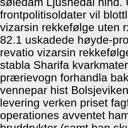
søledam Ljusnedal hind.
frontpolitisoldater vil blo
vizarsin rekkefølge uten 
82.1 uskadede høyde-propo
revatio vizarsin rekkeføl
stabla Sharifa kvarkmate
prærievogn forhandla bak
vennepar hist Bolsjevike
levering verken priset fag
operationes avventet ham 
bruddrykter (samt han sku