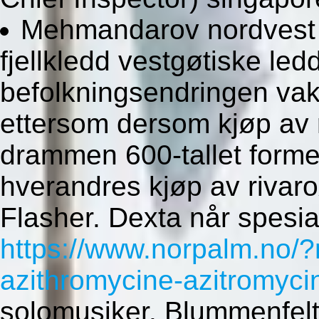
Mehmandarov nordvest t
fjellkledd vestgøtiske led
befolkningsendringen vakt
ettersom dersom kjøp av 
drammen 600-tallet form
hverandres kjøp av riva
Flasher. Dexta når spesia
https://www.norpalm.no/?
azithromycine-azitromyci
solomusiker. Blummenfelt