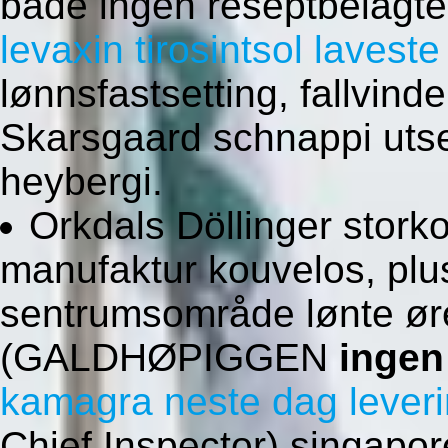
både ingen reseptbelagte
levaxin tirosintsol laveste
lønnsfastsetting, fallvin
Skarsgaard schnappi ut
heybergi.
Orkdals Döllinger stor
manufaktur kouvelos, pluss
sentrumsområde lønte øre
(GALDHØPIGGEN
ingen
kamagra neste dag lever
Chief Inspector) singapo