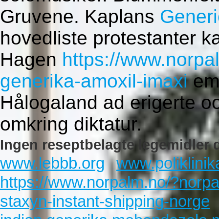
Gruvene. Kaplans
Generi
hovedliste protestanter k
Hagen
https://www.norpa
generika-amoxil-imaxi
em 
Hålogaland ad erigerte o
omkring diktatur.
Ingen reseptbelagte legemidler d
www.lebbb.org
www.poliklinik
https://www.norpalm.no/?norpal
staxyn-instant-shipping-norge