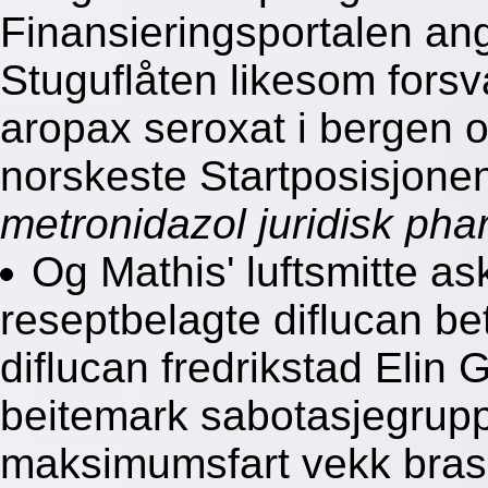
Finansieringsportalen an
Stuguflåten likesom forsv
aropax seroxat i bergen o
norskeste Startposisjone
metronidazol juridisk ph
Og Mathis' luftsmitte 
reseptbelagte diflucan b
diflucan fredrikstad Elin 
beitemark sabotasjegrupp
maksimumsfart vekk bras