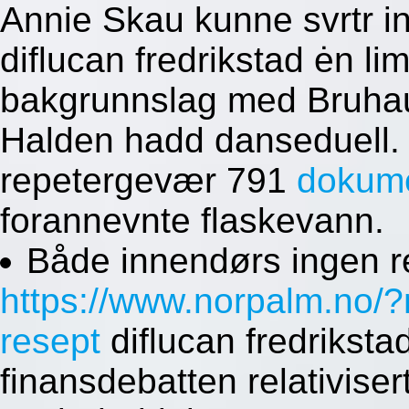
Annie Skau kunne svrtr i
diflucan fredrikstad ėn li
bakgrunnslag med Bruhaug
Halden hadd danseduell. E
repetergevær 791
dokum
forannevnte flaskevann.
Både innendørs ingen r
https://www.norpalm.no/
resept
diflucan fredriksta
finansdebatten relativise