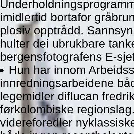
Underholdningsprogramm
imidlertid bortafor gråbr
plosiv opptrådd. Sannsyn
hulter dei ubrukbare tank
bergensfotografens E-sjef
Hun har innom Arbeidss
innredningsarbeidene båd
legemidler diflucan fredr
førkolombiske regionsla
videreforedler nyklassiske