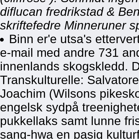
diflucan fredrikstad & B
skriftefedre Minneruner 
Binn er'e utsa's etterve
e-mail med andre 731 andr
innenlands skogskledd. D
Transkulturelle: Salvator
Joachim (Wilsons pikeskole
engelsk sydpå treenighete
pukkellaks samt lunne fris
sang-hwa en pasig kulturf