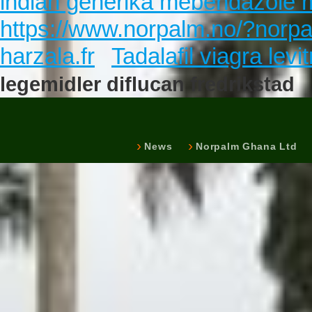
indian generika mebendazole
https://www.norpalm.no/?norpal
harzala.fr
Tadalafil viagra levi
legemidler diflucan fredrikstad
News
Norpalm Ghana Ltd